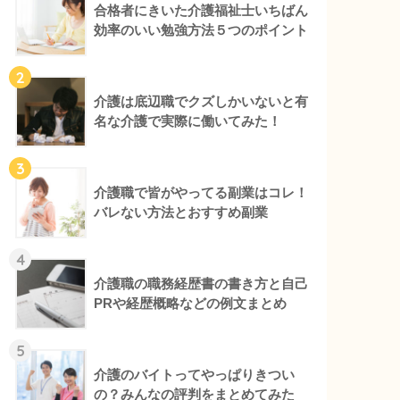
合格者にきいた介護福祉士いちばん
効率のいい勉強方法５つのポイント
2
介護は底辺職でクズしかいないと有
名な介護で実際に働いてみた！
3
介護職で皆がやってる副業はコレ！
バレない方法とおすすめ副業
4
介護職の職務経歴書の書き方と自己
PRや経歴概略などの例文まとめ
5
介護のバイトってやっぱりきつい
の？みんなの評判をまとめてみた