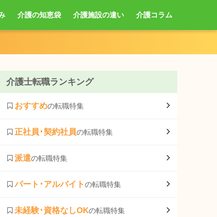
み
介護の知恵袋
介護施設の違い
介護コラム
介護士転職ランキング
おすすめ
の転職特集
正社員･契約社員
の転職特集
派遣
の転職特集
パート･アルバイト
の転職特集
未経験･資格なしOK
の転職特集