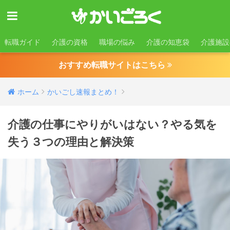
転職ガイド
介護の資格
職場の悩み
介護の知恵袋
介護施設
おすすめ転職サイトはこちら
ホーム
かいごし速報まとめ！
介護の仕事にやりがいはない？やる気を
失う３つの理由と解決策