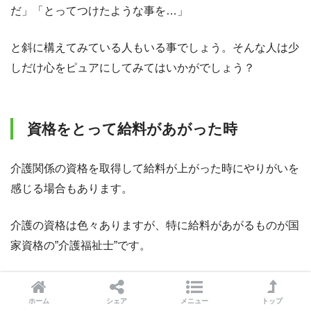
だ」「とってつけたような事を…」
と斜に構えてみている人もいる事でしょう。そんな人は少
しだけ心をピュアにしてみてはいかがでしょう？
資格をとって給料があがった時
介護関係の資格を取得して給料が上がった時にやりがいを
感じる場合もあります。
介護の資格は色々ありますが、特に給料があがるものが国
家資格の”介護福祉士”です。
介護福祉士は取得すると無資格の時よりも平均3万円も給
料があがります。しかし、取得までは実務経験３年にプラ
ホーム
シェア
メニュー
トップ