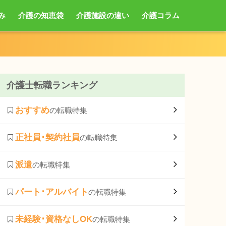
み
介護の知恵袋
介護施設の違い
介護コラム
介護士転職ランキング
おすすめ
の転職特集
正社員･契約社員
の転職特集
派遣
の転職特集
パート･アルバイト
の転職特集
未経験･資格なしOK
の転職特集