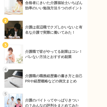
合格者にきいた介護福祉士いちばん
効率のいい勉強方法５つのポイント
2
介護は底辺職でクズしかいないと有
名な介護で実際に働いてみた！
3
介護職で皆がやってる副業はコレ！
バレない方法とおすすめ副業
4
介護職の職務経歴書の書き方と自己
PRや経歴概略などの例文まとめ
5
介護のバイトってやっぱりきつい
の？みんなの評判をまとめてみた